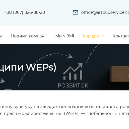
6
+38 (067) 826-88-28
office@artbudservice.
и
Новини компанії
Ми у ЗМІ
Кар’єра
Контак
нципи WEPs)
вну культуру на засадах поваги, інклюзії та сталого роз
 прав і можливостей жінок (WEPs) — глобальної ініціат