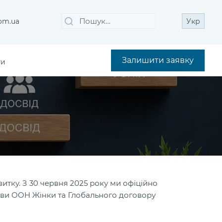
Пошук
Шукати
com.ua
Укр
за
запитом:
Залишити заявку
ти
витку. З 30 червня 2025 року ми офіційно
иви ООН Жінки та Глобального договору