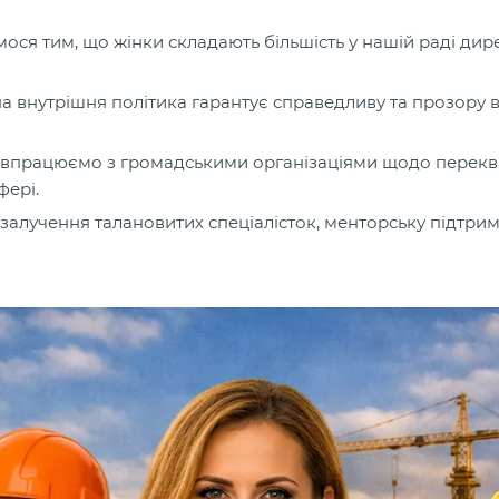
ємося тим, що жінки складають більшість у нашій раді ди
а внутрішня політика гарантує справедливу та прозору в
івпрацюємо з громадськими організаціями щодо переквалі
фері.
залучення талановитих спеціалісток, менторську підтримк