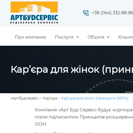
+38 (044) 332-88-8
Про компанію
Послуги
Об’єкти
Клієнт
Кар’єра для жінок (при
«Артбудсервіс»
>
Кар’єра
>
Кар’єра для жінок (принципи WEPs)
Компанія «Арт Буд Сервіс» будує корпорати
стали підписантом Принципів розширення
ООН.