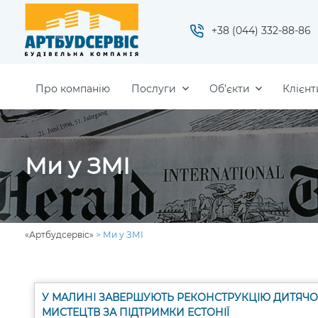
+38 (044) 332-88-86
Про компанію
Послуги
Об’єкти
Клієнт
Ми у ЗМІ
«Артбудсервіс»
>
Ми у ЗМІ
У МАЛИНІ ЗАВЕРШУЮТЬ РЕКОНСТРУКЦІЮ ДИТЯЧО
МИСТЕЦТВ ЗА ПІДТРИМКИ ЕСТОНІЇ