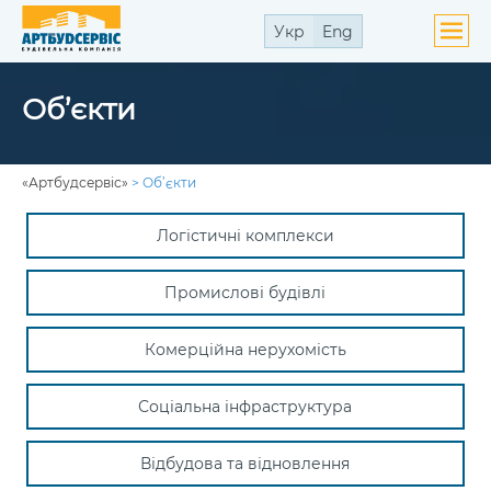
Укр
Eng
ути
Об’єкти
ю
ути
ю
«Артбудсервіс»
>
Об’єкти
Логістичні комплекси
ути
ю
Промислові будівлі
Комерційна нерухомість
Соціальна інфраструктура
Відбудова та відновлення