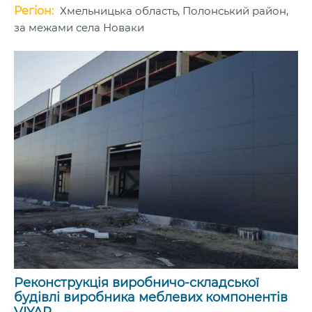
Регіон:
Хмельницька область, Полонський район,
за межами села Новаки
Реконструкція виробничо-складської
будівлі виробника меблевих компонентів
VIYAR