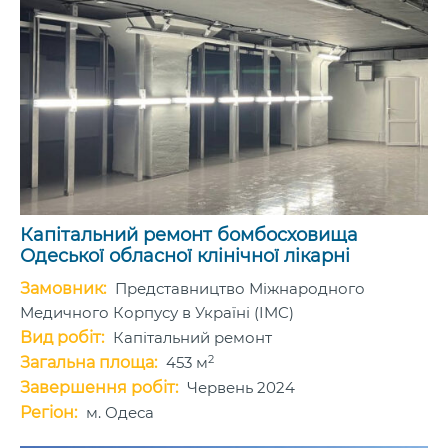
Капітальний ремонт бомбосховища
Одеської обласної клінічної лікарні
Замовник:
Представництво Міжнародного
Медичного Корпусу в Україні (IMC)
Вид робіт:
Капітальний ремонт
2
Загальна площа:
453 м
Завершення робіт:
Червень 2024
Регіон:
м. Одеса