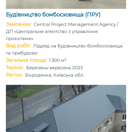
Будівництво бомбосховища (ПРУ)
Замовник:
Central Project Management Agency /
ДП «Центральне агентство з управління
проєктами»
Вид робіт:
Підряд на будівництво бомбосховища
та прибудови
2
Загальна площа:
1 300 м
Термін:
Березень-вересень 2023
Регіон:
Бородянка, Київська обл.