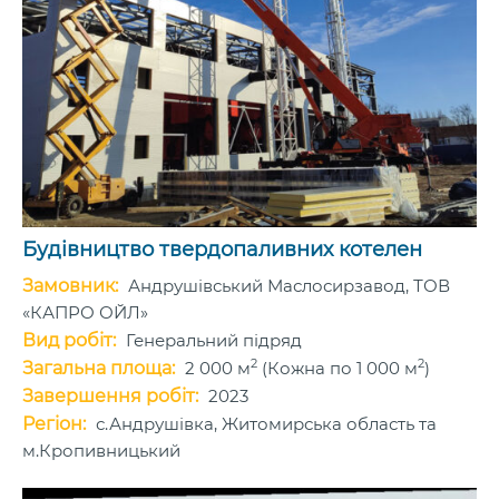
Будівництво твердопаливних котелен
Замовник:
Андрушівський Маслосирзавод, ТОВ
«КАПРО ОЙЛ»
Вид робіт:
Генеральний підряд
2
2
Загальна площа:
2 000 м
(Кожна по 1 000 м
)
Завершення робіт:
2023
Регіон:
с.Андрушівка, Житомирська область та
м.Кропивницький