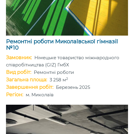
Ремонтні роботи Миколаївської гімназії
№10
Замовник:
Німецьке товариство міжнародного
співробітництва (GIZ) ГмбХ
Вид робіт:
Ремонтні роботи
2
Загальна площа:
3 258 м
Завершення робіт:
Березень 2025
Регіон:
м. Миколаїв