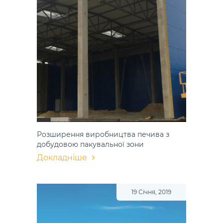
Розширення​ виробництва​ печива з
добудовою​ пакувальної зони​
Докладніше
19 Січня, 2019