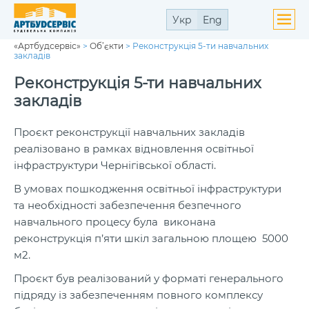
Укр
Eng
«Артбудсервіс»
>
Об’єкти
>
Реконструкція 5-ти навчальних
ути
закладів
ю
ути
Реконструкція 5-ти навчальних
ю
закладів
Проєкт реконструкції навчальних закладів
реалізовано в рамках відновлення освітньої
інфраструктури Чернігівської області.
ути
ю
В умовах пошкодження освітньої інфраструктури
та необхідності забезпечення безпечного
навчального процесу була виконана
реконструкція п’яти шкіл загальною площею 5000
м2.
Проєкт був реалізований у форматі генерального
підряду із забезпеченням повного комплексу