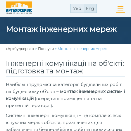
Укр
Eng
ути
Монтаж інженерних мереж
ю
«Артбудсервіс»
>
Послуги
>
Монтаж інженерних мереж
Інженерні комунікації на об'єкті:
підготовка та монтаж
ути
ю
Найбільш трудомістка категорія будівельних робіт
на будь-якому об’єкті –
монтаж інженерних систем і
комунікацій
(всередині приміщення та на
прилеглій території).
ути
ю
Системні інженерні комунікації – це комплекс всіх
існуючих мереж об’єкта, призначених для
забезпечення безперебійної роботи промислових