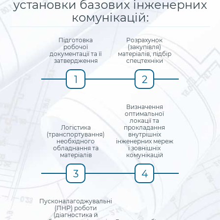
установки базових інженерних
комунікацій:
Підготовка
Розрахунок
робочої
(закупівля)
документації та її
матеріалів, підбір
затвердження
спецтехніки
1
2
Визначення
оптимальної
локації та
Логістика
прoкладання
(транспортування)
внутрішніх
необхідного
інжeнeрних мереж
обладнання та
і зовнішніх
матеріалів
комунікацій
3
4
Пусконалагоджувальні
(ПНР) роботи
(діагностика й