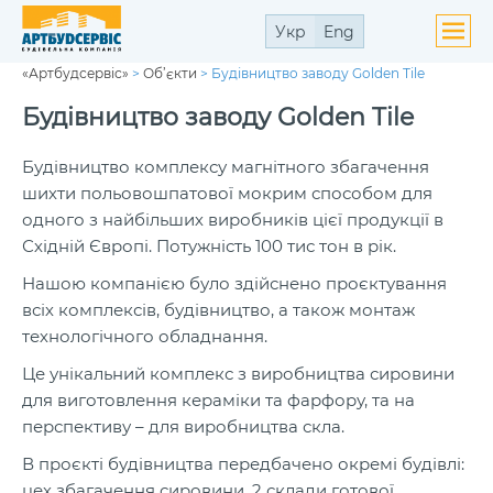
Укр
Eng
«Артбудсервіс»
>
Об’єкти
>
Будівництво заводу Golden Tile
ути
ю
Будівництво заводу Golden Tile
ути
ю
Будівництво комплексу магнітного збагачення
шихти польовошпатової мокрим способом для
одного з найбільших виробників цієї продукції в
Східній Європі. Потужність 100 тис тон в рік.
ути
Нашою компанією було здійснено проєктування
ю
всіх комплексів, будівництво, а також монтаж
технологічного обладнання.
Це унікальний комплекс з виробництва сировини
для виготовлення кераміки та фарфору, та на
перспективу – для виробництва скла.
В проєкті будівництва передбачено окремі будівлі:
цех збагачення сировини, 2 склади готової