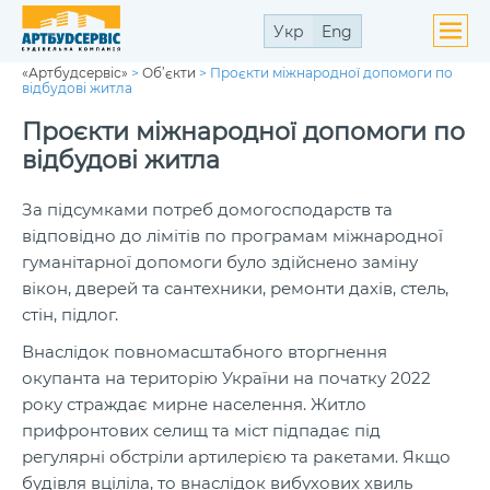
Укр
Eng
«Артбудсервіс»
>
Об’єкти
>
Проєкти міжнародної допомоги по
ути
відбудові житла
ю
ути
Проєкти міжнародної допомоги по
ю
відбудові житла
За підсумками потреб домогосподарств та
відповідно до лімітів по програмам міжнародної
гуманітарної допомоги було здійснено заміну
ути
ю
вікон, дверей та сантехники, ремонти дахів, стель,
стін, підлог.
Внаслідок повномасштабного вторгнення
окупанта на територію України на початку 2022
року страждає мирне населення. Житло
прифронтових селищ та міст підпадає під
регулярні обстріли артилерією та ракетами. Якщо
будівля вціліла, то внаслідок вибухових хвиль