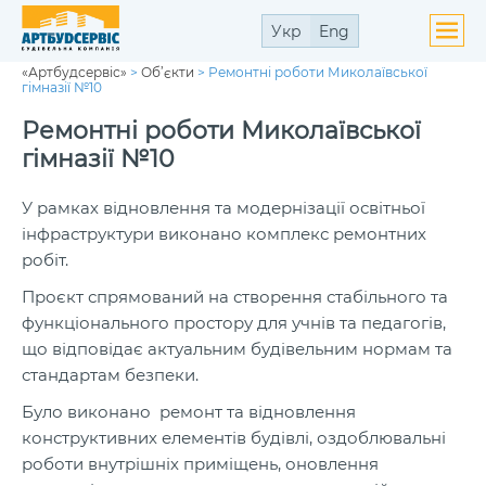
Укр
Eng
«Артбудсервіс»
>
Об’єкти
>
Ремонтні роботи Миколаївської
ути
гімназії №10
ю
ути
Ремонтні роботи Миколаївської
ю
гімназії №10
У рамках відновлення та модернізації освітньої
інфраструктури виконано комплекс ремонтних
робіт.
ути
ю
Проєкт спрямований на створення стабільного та
функціонального простору для учнів та педагогів,
що відповідає актуальним будівельним нормам та
стандартам безпеки.
Було виконано ремонт та відновлення
конструктивних елементів будівлі, оздоблювальні
роботи внутрішніх приміщень, оновлення