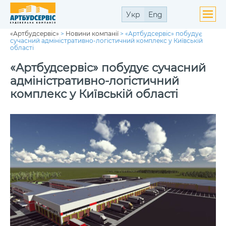
Укр
Eng
«Артбудсервіс»
>
Новини компанії
>
«Артбудсервіс» побудує
ути
сучасний адміністративно-логістичний комплекс у Київській
ю
області
ути
ю
«Артбудсервіс» побудує сучасний
адміністративно-логістичний
комплекс у Київській області
ути
ю