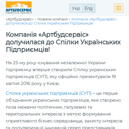
Укр
Eng
«Артбудсервіс»
>
Новини компанії
>
Компанія «Артбудсервіс»
ути
долучилася до Спілки Українських Підприємців!
ю
ути
Компанія «Артбудсервіс»
ю
долучилася до Спілки Українських
Підприємців!
На 25-му році існування незалежної України
підприємці вперше створили Спілку українських
ути
ю
підприємців (СУП), яку офіційно презентували 19
квітня 2016 року у Києві.
Спілка українських підприємців (СУП)
– це перше
об’єднання українських підприємців, яке створено
поза межами політичних, галузевих та
територіальних інтересів з метою формування
сприятливого бізнес-середовища, захисту інтересів
та популяризації інновацій серед представників