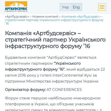
Укр
Eng
«Артбудсервіс»
>
Новини компанії
>
Компанія «Артбудсервіс» –
ути
стратегічний партнер Українського інфраструктурного форуму
ю
’16
ути
ю
Компанія «Артбудсервіс» –
стратегічний партнер Українського
інфраструктурного форуму ’16
Будівельна компанія “АртБудСервіс” являється
ути
стратегічним партнером
“Українського
ю
інфраструктурного форуму ’16”
, який відбудеться 22
квітня 2016 року у готелі InterContinental Kyiv за
підтримки Міністерства інфраструктури України.
Організатор форуму:
A7 CONFERENCES
Форум стане першою найбільшою міжнародною
платформою в Україні, що об’єднає учасників
українського ринку та міжнародних інвесторів – з