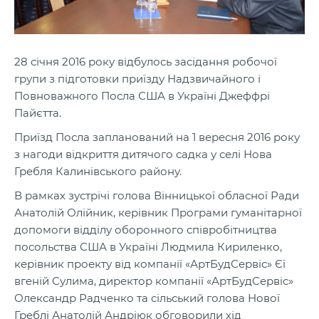
28 січня 2016 року відбулось засідання робочої
групи з підготовки приїзду Надзвичайного і
Повноважного Посла США в Україні Джеффрі
Пайєтта.
Приїзд Посла запланований на 1 вересня 2016 року
з нагоди відкриття дитячого садка у селі Нова
Гребля Калинівського району.
В рамках зустрічі голова Вінницької обласної Ради
Анатолій Олійник, керівник Програми гуманітарної
допомоги відділу оборонного співробітництва
посольства США в Україні Людмила Кириленко,
керівник проекту від компанії «АртБудСервіс» Єї
вгеній Сулима, директор компанії «АртБудСервіс»
Олександр Радченко та сільський голова Нової
Греблі Анатолій Андріюк обговорили хід