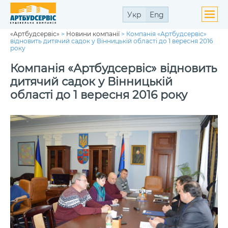
Укр
Eng
«Артбудсервіс»
>
Новини компанії
>
Компанія «Артбудсервіс»
ути
відновить дитячий садок у Вінницькій області до 1 вересня 2016
ю
року
ути
ю
Компанія «Артбудсервіс» відновить
дитячий садок у Вінницькій
області до 1 вересня 2016 року
ути
ю