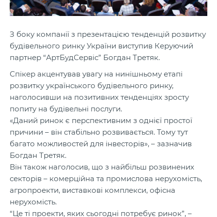
З боку компанії з презентацією тенденцій розвитку
будівельного ринку України виступив Керуючий
партнер “АртБудСервіс” Богдан Третяк.
Спікер акцентував увагу на нинішньому етапі
розвитку українського будівельного ринку,
наголосивши на позитивних тенденціях зросту
попиту на будівельні послуги.
«Даний ринок є перспективним з однієї простої
причини – він стабільно розвивається. Тому тут
багато можливостей для інвесторів», – зазначив
Богдан Третяк.
Він також наголосив, що з найбільш розвинених
секторів – комерційна та промислова нерухомість,
агропроекти, виставкові комплекси, офісна
нерухомість.
“Це ті проекти, яких сьогодні потребує ринок”, –