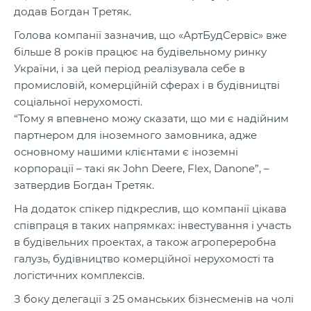
додав Богдан Третяк.
Голова компанії зазначив, що «АртБудСервіс» вже
більше 8 років працює на будівельному ринку
України, і за цей період реалізувала себе в
промисловій, комерційній сферах і в будівництві
соціальної нерухомості.
“Тому я впевнено можу сказати, що ми є надійним
партнером для іноземного замовника, адже
основному нашими клієнтами є іноземні
корпорації – такі як John Deerе, Flex, Danone”, –
затвердив Богдан Третяк.
На додаток спікер підкреслив, що компанії цікава
співпраця в таких напрямках: інвестування і участь
в будівельних проектах, а також агропереробна
галузь, будівництво комерційної нерухомості та
логістичних комплексів.
З боку делегації з 25 оманських бізнесменів на чолі