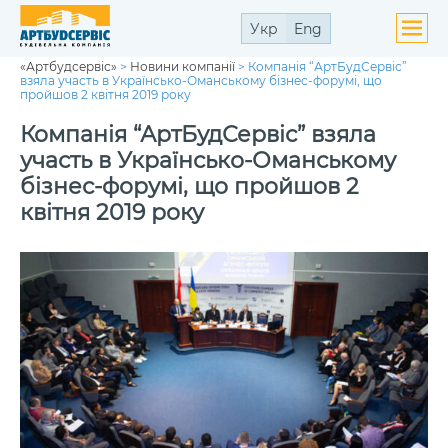
Укр
Eng
«Артбудсервіс»
>
Новини компанії
>
Компанія “АртБудСервіс”
ути
взяла участь в Українсько-Оманському бізнес-форумі, що
ю
пройшов 2 квітня 2019 року
ути
ю
Компанія “АртБудСервіс” взяла
участь в Українсько-Оманському
бізнес-форумі, що пройшов 2
квітня 2019 року
ути
ю