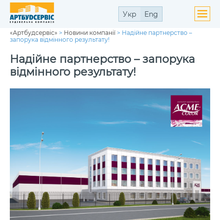
Укр
Eng
«Артбудсервіс»
>
Новини компанії
>
Надійне партнерство –
ути
запорука відмінного результату!
ю
ути
Надійне партнерство – запорука
ю
відмінного результату!
ути
ю