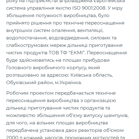
року на підприємстві впроваджена європейська
система управління якістю ISO 9001:2008. У міру
збільшення потужності виробництва, було
прийнято рішення про технічне переоснащення
внутрішніх систем опалення, вентиляції,
водопостачання, водовідведення, силових та
слабкострумових мереж дільниці приготування
чистих продуктів ТОВ ТФ “ЕКМІ”. Переоснащення
буде здійснюватись на площах прибудови
Головного виробничого корпусу, який
розташовано за адресою: Київська область,
Обухівський район, м.Українка.
Робочим проектом передбачається технічне
переоснащення виробництва з організацією
дільниці приготування чистих продуктів та
можливістю збільшення об’єму випуску шампунів,
для чого, на вільних площах виробництва
передбачена установка двох реакторів об’ємом
2000 л кожний, насосів, проміжних місткостей та