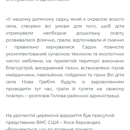
«У нашому дитячому садку, який є окрасою всього
села, створені всі умови для того, щоб діти
отримували необхідне дошкільну освіту,
розвивалися фізично, грали, відпочивали й смачно
і правильно харчувалися. Садок повністю
укомплектований сучасною технікою та екологічно
чистої меблями, на прилеглій території виконано
благоустрій
, висаджений газон, встановлено ігрові
майданчики, павільйони, гойдалки та гірки. Всі діти
села Нова Гребля будуть із задоволенням
проводити тут час, грати й гуляти на свіжому
повітрі», – розповів Голова районної адміністрації.
На урочистій церемонії відкриття був присутній
представник ВМС США – Хосе
Хернандез
.
«Відчувається, що до втілення проекту