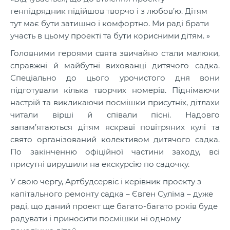
генпідрядник підійшов творчо і з любов’ю. Дітям
тут має бути затишно і комфортно. Ми раді брати
участь в цьому проекті та бути корисними дітям. »
Головними героями свята звичайно стали малюки,
справжні й майбутні вихованці дитячого садка.
Спеціально до цього урочистого дня вони
підготували кілька творчих номерів. Піднімаючи
настрій та викликаючи посмішки присутніх, дітлахи
читали вірші й співали пісні. Надовго
запам’ятаються дітям яскраві повітряних кулі та
свято організований колективом дитячого садка.
По закінченню офіційної частини заходу, всі
присутні вирушили на екскурсію по садочку.
У свою чергу,
Артбудсервіс
і керівник проекту з
капітального ремонту садка – Євген Суліма – дуже
раді, що даний проект ще багато-багато років буде
радувати
і
приносити посмішки ні одному