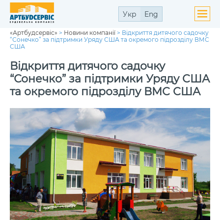
Укр
Eng
«Артбудсервіс»
>
Новини компанії
>
Відкриття дитячого садочку
ути
“Сонечко” за підтримки Уряду США та окремого підрозділу ВМС
ю
США
ути
ю
Відкриття дитячого садочку
“Сонечко” за підтримки Уряду США
та окремого підрозділу ВМС США
ути
ю