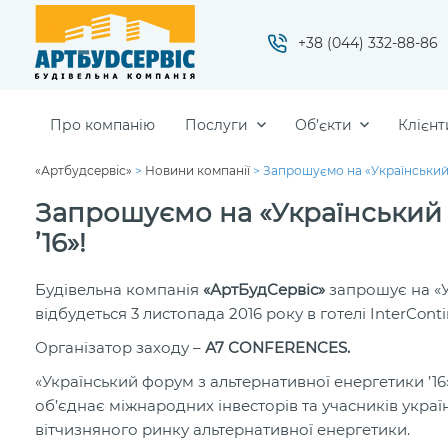
+38 (044) 332-88-86
Про компанію
Послуги
Об’єкти
Клієнт
«Артбудсервіс»
>
Новини компанії
>
Запрошуємо на «Український 
Запрошуємо на «Український 
’16»!
Будівельна компанія
«АртБудСервіс»
запрошує на «У
відбудеться 3 листопада 2016 року в готелі InterContin
Організатор заходу –
А7 СONFERENCES.
«Український форум з альтернативної енергетики ’1
об’єднає міжнародних інвесторів та учасників укра
вітчизняного ринку альтернативної енергетики.