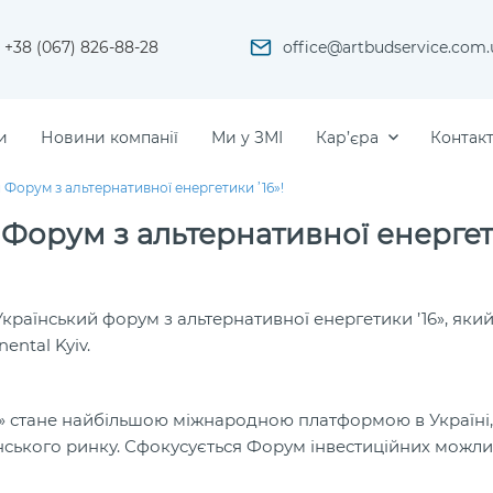
+38 (067) 826-88-28
office@artbudservice.com.
и
Новини компанії
Ми у ЗМІ
Кар’єра
Контак
Форум з альтернативної енергетики ’16»!
Форум з альтернативної енерге
країнський форум з альтернативної енергетики ’16», яки
ental Kyiv.
6» стане найбільшою міжнародною платформою в Україні,
їнського ринку. Сфокусується Форум інвестиційних можл