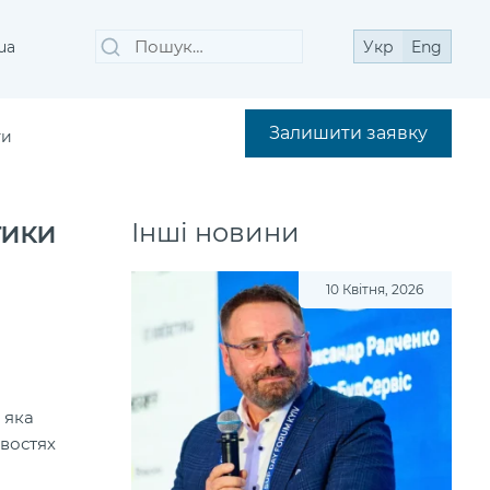
Пошук
Шукати
ua
Укр
Eng
за
запитом:
Залишити заявку
ти
тики
Інші новини
10 Квітня, 2026
й
 яка
ивостях