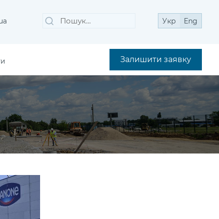
Пошук
Шукати
ua
Укр
Eng
за
запитом:
Залишити заявку
ти