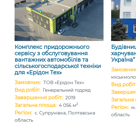
Комплекс придорожнього
Будівниц
сервісу з обслуговування
харчува
вантажних автомобілів та
Україна”
сільськогосподарської техніки
Замовник
для «Ерідон Тех»
міськмол
Замовник:
ТОВ «Ерідон Тех»
Вид робіт
Вид робіт:
Генеральний підряд
Завершен
Завершення робіт:
2019
Загальна
2
Загальна площа:
4 056 м
Регіон:
м
Регіон:
с. Супрунівка, Полтавська
область
область