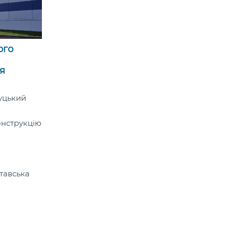
ого
я
уцький
онструкцію
тавська