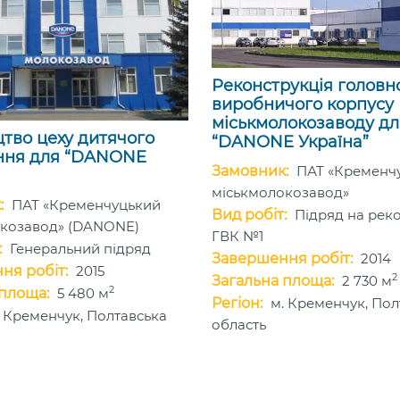
Реконструкція головн
виробничого корпусу
міськмолокозаводу дл
тво цеху дитячого
“DANONE Україна”
ння для “DANONE
Замовник:
ПАТ «Кременч
міськмолокозавод»
:
ПАТ «Кременчуцький
Вид робіт:
Підряд на рек
окозавод» (DANONE)
ГВК №1
:
Генеральний підряд
Завершення робіт:
2014
ня робіт:
2015
2
Загальна площа:
2 730 м
2
 площа:
5 480 м
Регіон:
м. Кременчук, Пол
. Кременчук, Полтавська
область