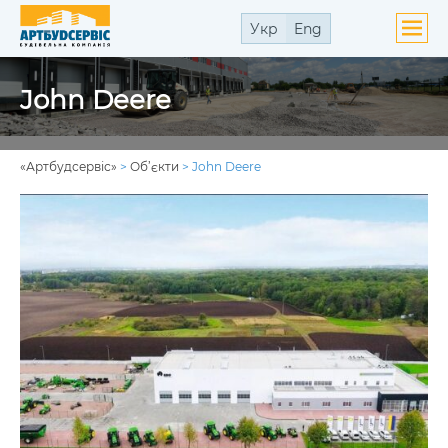
Укр
Eng
ути
John Deere
ю
ути
ю
«Артбудсервіс»
>
Об’єкти
>
John Deere
ути
ю