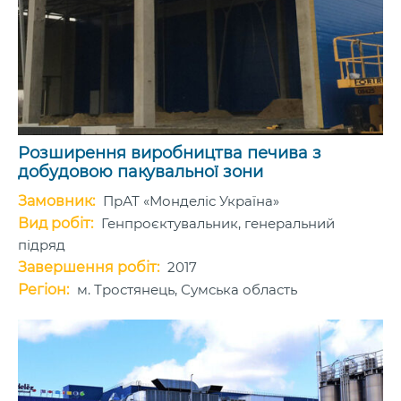
Розширення​ виробництва​ печива з
добудовою​ пакувальної зони​
Замовник:
ПрАТ «Монделіс Україна»
Вид робіт:
Генпроєктувальник, генеральний
підряд
Завершення робіт:
2017
Регіон:
м. Тростянець, Сумська область