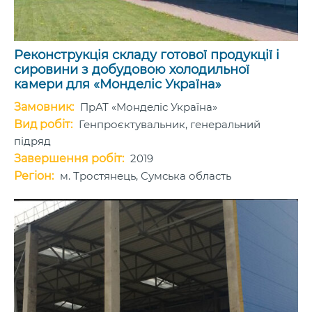
Реконструкція складу готової продукції і
сировини з добудовою холодильної
камери для «Монделіс Україна»
Замовник:
ПрАТ «Монделіс Україна»
Вид робіт:
Генпроєктувальник, генеральний
підряд
Завершення робіт:
2019
Регіон:
м. Тростянець, Сумська область