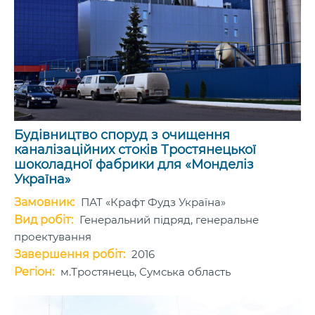
Будівництво споруд з очищення
каналізаційних стоків Тростянецької
шоколадної фабрики для «Монделіз
Україна»
Замовник:
ПАТ «Крафт Фудз Україна»
Вид робіт:
Генеральний підряд, генеральне
проектування
Завершення робіт:
2016
Регіон:
м.Тростянець, Сумська область