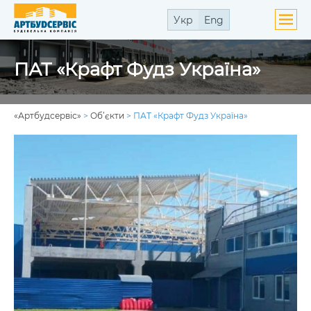
Укр
Eng
ути
ПАТ «Крафт Фудз Україна»
ю
ути
ю
«Артбудсервіс»
>
Об’єкти
>
ПАТ «Крафт Фудз Україна»
ути
ю