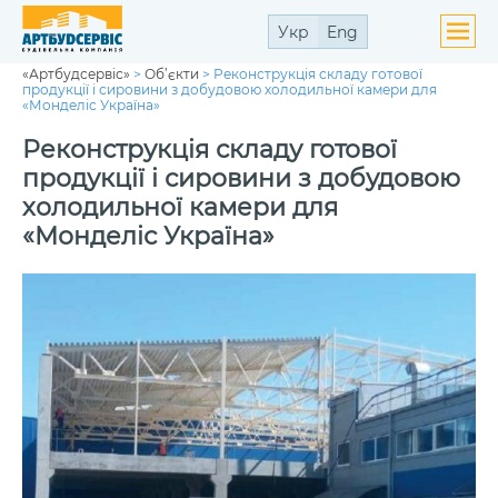
Укр
Eng
«Артбудсервіс»
>
Об’єкти
>
Реконструкція складу готової
ути
продукції і сировини з добудовою холодильної камери для
ю
«Монделіс Україна»
ути
ю
Реконструкція складу готової
продукції і сировини з добудовою
холодильної камери для
«Монделіс Україна»
ути
ю