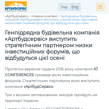
Укр
Eng
«Артбудсервіс»
>
Новини компанії
>
Генпідрядна будівельна
ути
компанія «Артбудсервіс» виступить стратегічним партнером
ю
низки інвестиційних форумів, що відбудуться цієї осені
ути
ю
Генпідрядна будівельна компанія
«Артбудсервіс» виступить
стратегічним партнером низки
інвестиційних форумів, що
відбудуться цієї осені
ути
ю
Протягом вересня-грудня 2016 року компанія
А7
СONFERENCES
проведе вісім інвестиційних
форумів, Стратегічним партнером яких виступить
компанія
«АртБудСервіс»
.
Три з восьми запланованих заходів пройдуть на
території України.
Інвестиційні форуми А7 СONFERENCES є