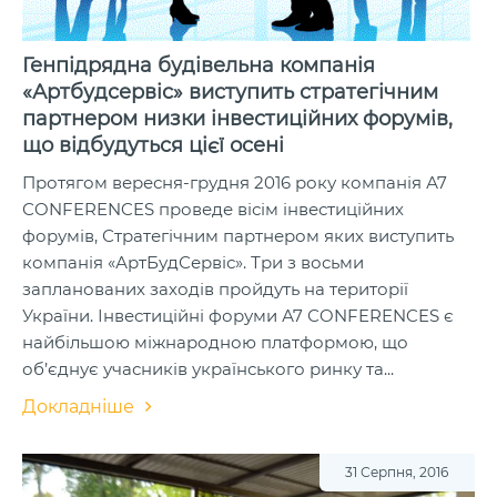
Генпідрядна будівельна компанія
«Артбудсервіс» виступить стратегічним
партнером низки інвестиційних форумів,
що відбудуться цієї осені
Протягом вересня-грудня 2016 року компанія А7
СONFERENCES проведе вісім інвестиційних
форумів, Стратегічним партнером яких виступить
компанія «АртБудСервіс». Три з восьми
запланованих заходів пройдуть на території
України. Інвестиційні форуми А7 СONFERENCES є
найбільшою міжнародною платформою, що
об’єднує учасників українського ринку та...
Докладніше
31 Серпня, 2016