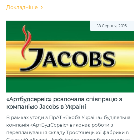
Докладніше
18 Серпня, 2016
«Артбудсервіс» розпочала співпрацю з
компанією Jacobs в Україні
В рамках угоди з ПрАТ «Якобз Україна» будівельна
компанія «АртБудСервіс» виконає роботи з
перепланування складу Тростянецької фабрики в
Сумській області. Необхідність переобладнання та