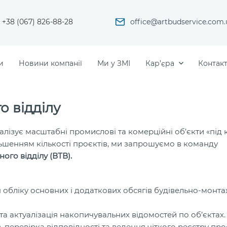
+38 (067) 826-88-28
office@artbudservice.com.
и
Новини компанії
Ми у ЗМІ
Кар’єра
Контак
о відділу
еалізує масштабні промислові та комерційні об’єкти «під
більшенням кількості проєктів, ми запрошуємо в команду
ого відділу (ВТВ).
ня обліку основних і додаткових обсягів будівельно-монт
та актуалізація накопичувальних відомостей по об’єктах.
перевірка відповідності та ведення чіткого реєстру про