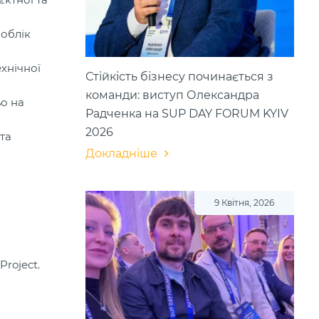
 облік
хнічної
Стійкість бізнесу починається з
команди: виступ Олександра
о на
Радченка на SUP DAY FORUM KYIV
2026
та
Докладніше
9 Квітня, 2026
roject.