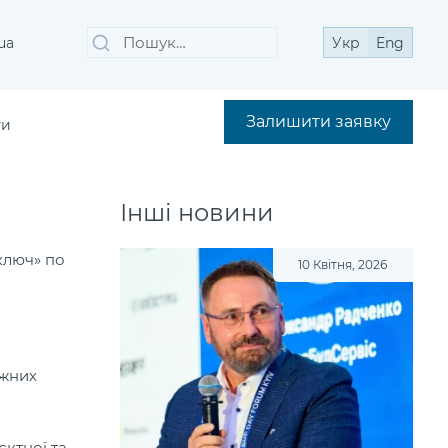
Пошук
Шукати
ua
Укр
Eng
за
запитом:
Залишити заявку
ти
Інші новини
 ключ» по
10 Квітня, 2026
ажних
єктної та