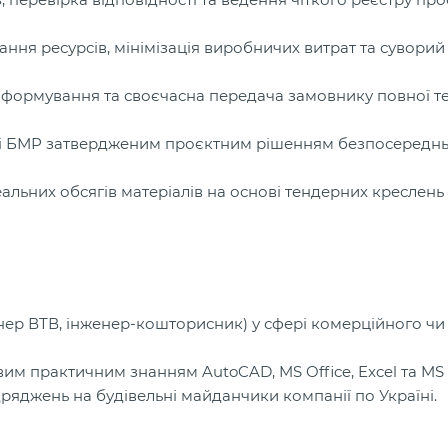
ання ресурсів, мінімізація виробничих витрат та суворий
к, формування та своєчасна передача замовнику повної те
ості БМР затвердженим проєктним рішенням безпосереднь
льних обсягів матеріалів на основі тендерних креслень 
женер ВТВ, інженер-кошторисник) у сфері комерційного чи
вим практичним знанням AutoCAD, MS Office, Excel та MS P
дряджень на будівельні майданчики компанії по Україні.