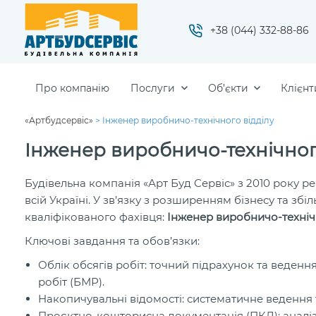
+38 (044) 332-88-86
Про компанію
Послуги
Об’єкти
Клієнт
«Артбудсервіс»
>
Інженер виробничо-технічного відділу
Інженер виробничо-технічног
Будівельна компанія «Арт Буд Сервіс» з 2010 року р
всій Україні. У зв’язку з розширенням бізнесу та з
кваліфікованого фахівця:
Інженер виробничо-технічн
Ключові завдання та обов’язки:
Облік обсягів робіт: точний підрахунок та веден
робіт (БМР).
Накопичувальні відомості: систематичне ведення 
Проєктно-кошторисна документація (ПКД): аналіз, 