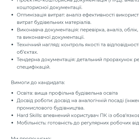
кошторисної документації.
Оптимізація витрат: аналіз ефективності використ
витрат будівельних матеріалів.
Виконавча документація: перевірка, аналіз, облі
та виконавчої документації.
Технічний нагляд: контроль якості та відповідн
об’єктах.
Тендерна документація: детальний прорахунок реа
специфікацій.
Вимоги до кандидата:
Освіта: вища профільна будівельна освіта
Досвід роботи: досвід на аналогічній посаді (ін
промислового будівництва.
Hard Skills: впевнений користувач ПК із обов’язко
Мобільність: готовність до регулярних робочих ві
Ми пропонуємо: