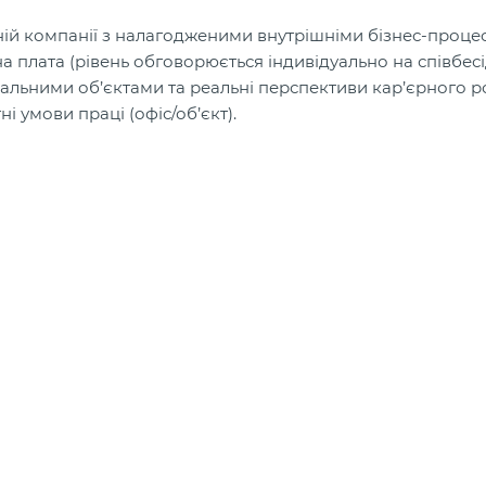
емній компанії з налагодженими внутрішніми бізнес-проце
а плата (рівень обговорюється індивідуально на співбесід
альними об’єктами та реальні перспективи кар’єрного ро
 умови праці (офіс/об’єкт).